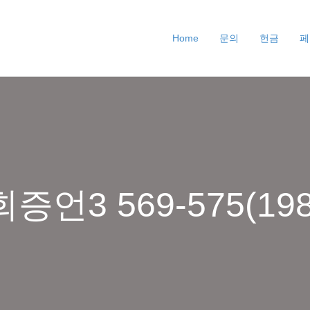
Home
문의
헌금
페
증언3 569-575(19