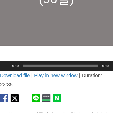
Audio
00:00
00:00
Player
Download file
|
Play in new window
|
Duration:
22:35