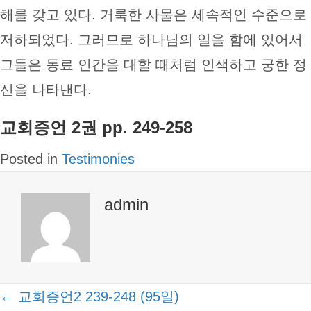
해를 갖고 있다. 거룩한 사물은 세속적인 수준으로
저하되었다. 그러므로 하나님의 일을 함에 있어서
그들은 동료 인간을 대할 때처럼 인색하고 궁한 정
신을 나타낸다.
교회증언 2권 pp. 249-258
Posted in
Testimonies
admin
Posts
← 교회증언2 239-248 (95일)