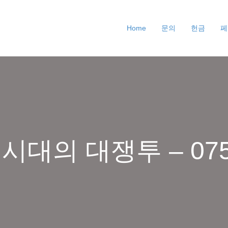
Home
문의
헌금
페
 시대의 대쟁투 – 07