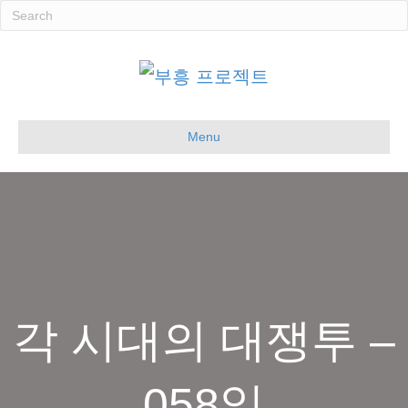
Menu
각 시대의 대쟁투 –
058일