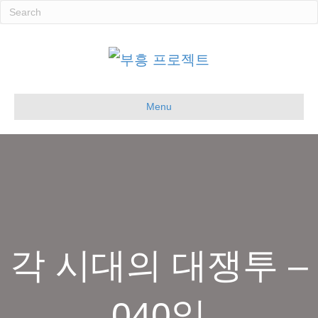
Menu
각 시대의 대쟁투 –
040일