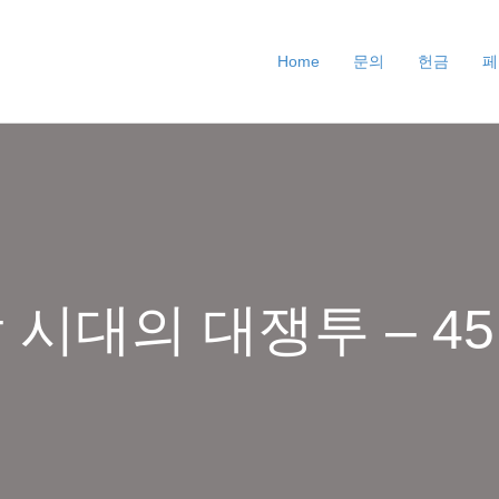
Home
문의
헌금
페
 시대의 대쟁투 – 4